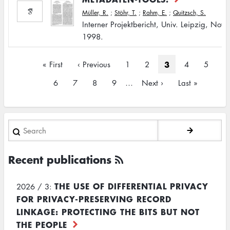
Müller, R.
;
Stöhr, T.
;
Rahm, E.
;
Quitzsch, S.
Interner Projektbericht, Univ. Leipzig, Nov.
1998.
Pagination
Current
3
First
« First
Previous
‹ Previous
Page
1
Page
2
Page
4
Page
5
page
page
page
Page
6
Page
7
Page
8
Page
9
…
Next
Next ›
Last
Last »
page
page
Search
Recent publications
THE USE OF DIFFERENTIAL PRIVACY
2026 / 3:
FOR PRIVACY-PRESERVING RECORD
LINKAGE: PROTECTING THE BITS BUT NOT
THE PEOPLE