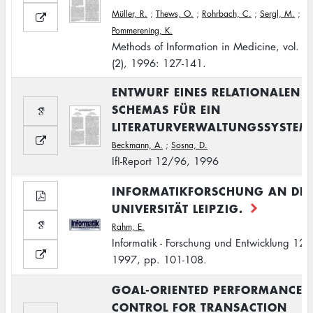
Müller, R.
;
Thews, O.
;
Rohrbach, C.
;
Sergl, M.
;
Pommerening, K.
Methods of Information in Medicine, vol. 3
(2), 1996: 127-141.
ENTWURF EINES RELATIONALEN
SCHEMAS FÜR EIN
LITERATURVERWALTUNGSSYSTEM
Beckmann, A.
;
Sosna, D.
IfI-Report 12/96, 1996
INFORMATIKFORSCHUNG AN DE
UNIVERSITÄT LEIPZIG.
Rahm, E.
Informatik - Forschung und Entwicklung 12 (
1997, pp. 101-108.
GOAL-ORIENTED PERFORMANCE
CONTROL FOR TRANSACTION