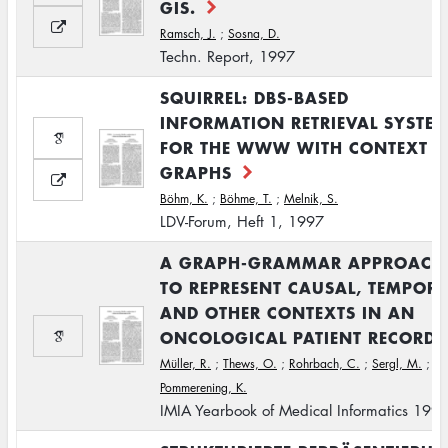
GIS.
Ramsch, J.
;
Sosna, D.
Techn. Report, 1997
SQUIRREL: DBS-BASED
INFORMATION RETRIEVAL SYSTE
FOR THE WWW WITH CONTEXT
GRAPHS
Böhm, K.
;
Böhme, T.
;
Melnik, S.
LDV-Forum, Heft 1, 1997
A GRAPH-GRAMMAR APPROACH
TO REPRESENT CAUSAL, TEMPOR
AND OTHER CONTEXTS IN AN
ONCOLOGICAL PATIENT RECORD.
Müller, R.
;
Thews, O.
;
Rohrbach, C.
;
Sergl, M.
;
Pommerening, K.
IMIA Yearbook of Medical Informatics 199