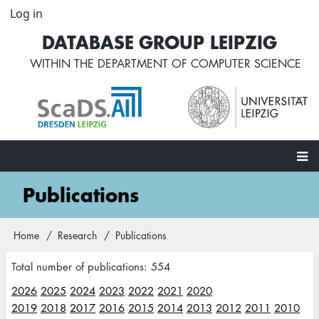
Skip
Log in
User
to
account
DATABASE GROUP LEIPZIG
main
menu
content
WITHIN THE
DEPARTMENT OF COMPUTER SCIENCE
Main
Publications
navigation
Home
Research
Publications
Breadcrumb
Total number of publications: 554
2026
2025
2024
2023
2022
2021
2020
2019
2018
2017
2016
2015
2014
2013
2012
2011
2010