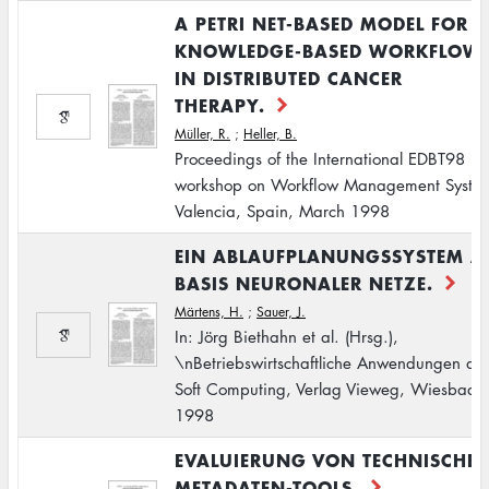
A PETRI NET-BASED MODEL FOR
KNOWLEDGE-BASED WORKFLOW
IN DISTRIBUTED CANCER
THERAPY.
Müller, R.
;
Heller, B.
Proceedings of the International EDBT98
workshop on Workflow Management Syste
Valencia, Spain, March 1998
EIN ABLAUFPLANUNGSSYSTEM A
BASIS NEURONALER NETZE.
Märtens, H.
;
Sauer, J.
In: Jörg Biethahn et al. (Hrsg.),
\nBetriebswirtschaftliche Anwendungen de
Soft Computing, Verlag Vieweg, Wiesbade
1998
EVALUIERUNG VON TECHNISCHE
METADATEN-TOOLS.