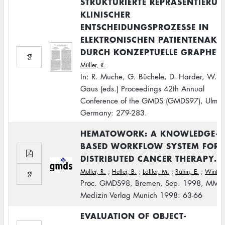
STRUKTURIERTE REPRÄSENTIERU
KLINISCHER
ENTSCHEIDUNGSPROZESSE IN
ELEKTRONISCHEN PATIENTENAKT
DURCH KONZEPTUELLE GRAPHEN
Müller, R.
In: R. Muche, G. Büchele, D. Harder, W.
Gaus (eds.) Proceedings 42th Annual
Conference of the GMDS (GMDS97), Ulm,
Germany: 279-283.
HEMATOWORK: A KNOWLEDGE-
BASED WORKFLOW SYSTEM FOR
DISTRIBUTED CANCER THERAPY.
Müller, R.
;
Heller, B.
;
Löffler, M.
;
Rahm, E.
;
Winter,
Proc. GMDS98, Bremen, Sep. 1998, MMV
Medizin Verlag Munich 1998: 63-66
EVALUATION OF OBJECT-