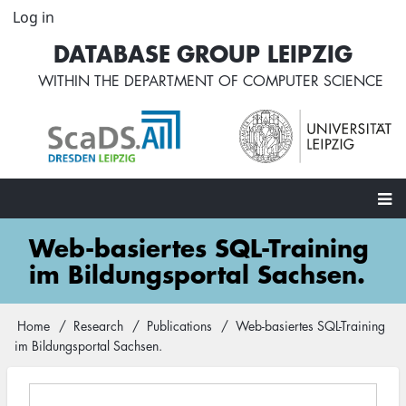
Skip
Log in
User
to
account
DATABASE GROUP LEIPZIG
main
menu
content
WITHIN THE
DEPARTMENT OF COMPUTER SCIENCE
Main
Web-basiertes SQL-Training
navigation
im Bildungsportal Sachsen.
Home
Research
Publications
Web-basiertes SQL-Training
Breadcrumb
im Bildungsportal Sachsen.