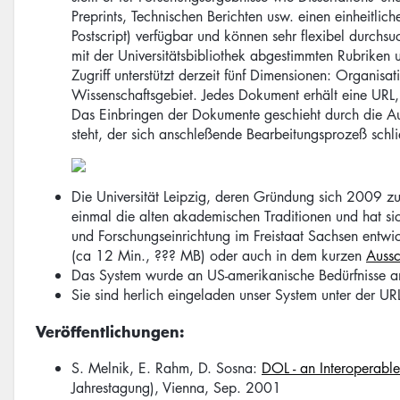
Preprints, Technischen Berichten usw. einen einheitli
Postscript) verfügbar und können sehr flexibel durch
mit der Universitätsbibliothek abgestimmten Rubriken un
Zugriff unterstützt derzeit fünf Dimensionen: Organisat
Wissenschaftsgebiet. Jedes Dokument erhält eine URL, 
Das Einbringen der Dokumente geschieht durch die Aut
steht, der sich anschleßende Bearbeitungsprozeß schli
Die Universität Leipzig, deren Gründung sich 2009 zum
einmal die alten akademischen Traditionen und hat sic
und Forschungseinrichtung im Freistaat Sachsen entwi
(ca 12 Min., ??? MB) oder auch in dem kurzen
Aussc
Das System wurde an US-amerikanische Bedürfnisse 
Sie sind herlich eingeladen unser System unter der U
Veröffentlichungen:
S. Melnik, E. Rahm, D. Sosna:
DOL - an Interoperabl
Jahrestagung), Vienna, Sep. 2001