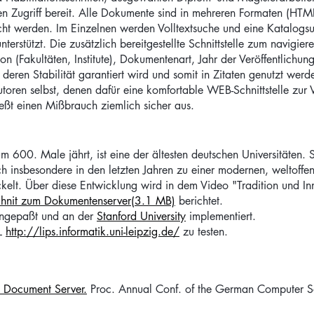
chen Zugriff bereit. Alle Dokumente sind in mehreren Formaten (HTM
sucht werden. Im Einzelnen werden Volltextsuche und eine Katalog
terstützt. Die zusätzlich bereitgestellte Schnittstelle zum navigier
ion (Fakultäten, Institute), Dokumentenart, Jahr der Veröffentlichung
deren Stabilität garantiert wird und somit in Zitaten genutzt werd
oren selbst, denen dafür eine komfortable WEB-Schnittstelle zur 
eßt einen Mißbrauch ziemlich sicher aus.
 600. Male jährt, ist eine der ältesten deutschen Universitäten. 
h insbesondere in den letzten Jahren zu einer modernen, weltoffen
ckelt. Über diese Entwicklung wird in dem Video "Tradition und In
hnit zum Dokumentenserver(3.1 MB)
berichtet.
angepaßt und an der
Stanford University
implementiert.
RL
http://lips.informatik.uni-leipzig.de/
zu testen.
e Document Server.
Proc. Annual Conf. of the German Computer So