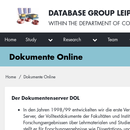
Skip
User
DATABASE GROUP LEI
to
account
main
menu
WITHIN THE
DEPARTMENT OF CO
content
Main
Home
Study
Research
Team
navigation
Dokumente Online
Breadcrumb
Home
Dokumente Online
Der Dokumentenserver DOL
In den Jahren 1998/99 entwickelten wir die erste Ve
Server, der Volltextdokumente der Fakultäten und Instit
Forschungsergebnissen über Lehrmaterialen und Studi
stellt er für Forschungsergebnisse wie Dissertations- 