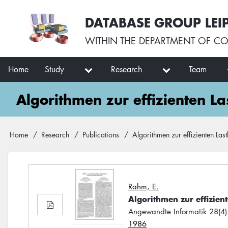
Skip
User
DATABASE GROUP LEI
to
account
main
menu
WITHIN THE
DEPARTMENT OF CO
content
Main
Home
Study
Research
Team
navigation
Algorithmen zur effizienten L
Breadcrumb
Home
Research
Publications
Algorithmen zur effizienten Las
Rahm, E.
Algorithmen zur effizie
Angewandte Informatik 28(4)
1986