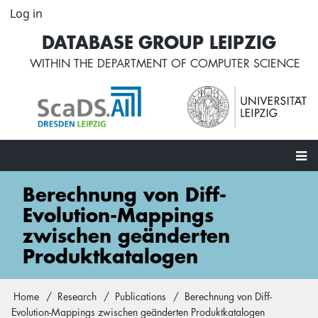
Skip
Log in
User
to
account
DATABASE GROUP LEIPZIG
main
menu
content
WITHIN THE
DEPARTMENT OF COMPUTER SCIENCE
Main
Berechnung von Diff-
navigation
Evolution-Mappings
zwischen geänderten
Produktkatalogen
Home
Research
Publications
Berechnung von Diff-
Breadcrumb
Evolution-Mappings zwischen geänderten Produktkatalogen