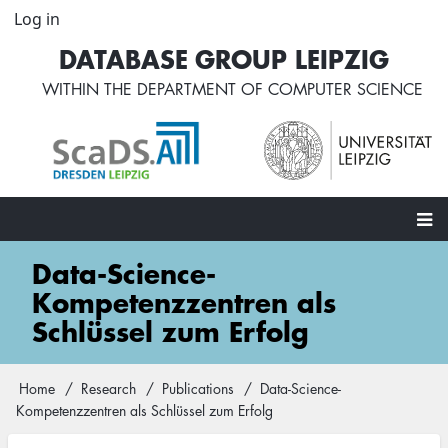
Skip
Log in
User
to
account
DATABASE GROUP LEIPZIG
main
menu
content
WITHIN THE
DEPARTMENT OF COMPUTER SCIENCE
Main
Data-Science-
navigation
Kompetenzzentren als
Schlüssel zum Erfolg
Home
Research
Publications
Data-Science-
Breadcrumb
Kompetenzzentren als Schlüssel zum Erfolg