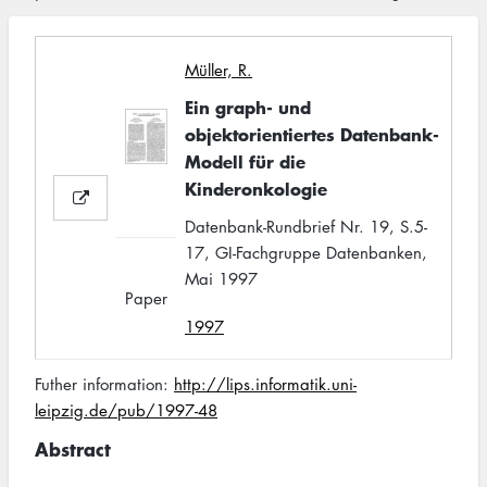
Müller, R.
Ein graph- und
objektorientiertes Datenbank-
Modell für die
Kinderonkologie
Datenbank-Rundbrief Nr. 19, S.5-
17, GI-Fachgruppe Datenbanken,
Mai 1997
Paper
1997
Futher information:
http://lips.informatik.uni-
leipzig.de/pub/1997-48
Abstract