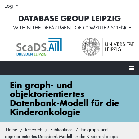
Skip
Log in
User
to
account
DATABASE GROUP LEIPZIG
main
menu
content
WITHIN THE
DEPARTMENT OF COMPUTER SCIENCE
Main
Ein graph- und
navigation
objektorientiertes
Datenbank-Modell für die
Kinderonkologie
Home
Research
Publications
Ein graph- und
Breadcrumb
objektorientiertes Datenbank-Modell für die Kinderonkologie