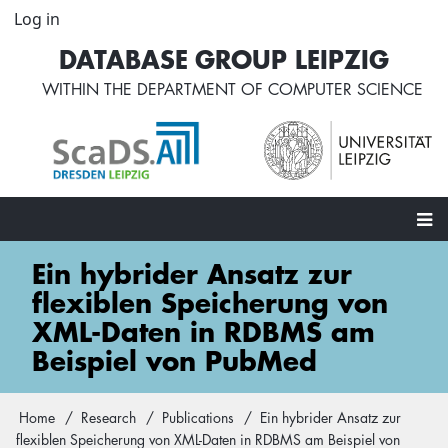
Skip
Log in
User
to
account
DATABASE GROUP LEIPZIG
main
menu
content
WITHIN THE
DEPARTMENT OF COMPUTER SCIENCE
Main
Ein hybrider Ansatz zur
navigation
flexiblen Speicherung von
XML-Daten in RDBMS am
Beispiel von PubMed
Home
Research
Publications
Ein hybrider Ansatz zur
Breadcrumb
flexiblen Speicherung von XML-Daten in RDBMS am Beispiel von