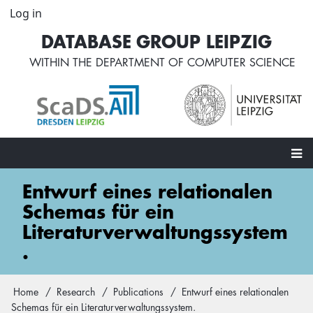
Skip
Log in
User
to
account
DATABASE GROUP LEIPZIG
main
menu
content
WITHIN THE
DEPARTMENT OF COMPUTER SCIENCE
Main
Entwurf eines relationalen
navigation
Schemas für ein
Literaturverwaltungssystem
.
Home
Research
Publications
Entwurf eines relationalen
Breadcrumb
Schemas für ein Literaturverwaltungssystem.