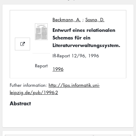
Beckmann, A.
;
Sosna, D.
Entwurf eines relationalen
Schemas für ein
Literaturverwaltungssystem.
IfI-Report 12/96, 1996
Report
1996
Futher information:
http://lips.informatik.uni-
leipzig.de/pub/1996-2
Abstract