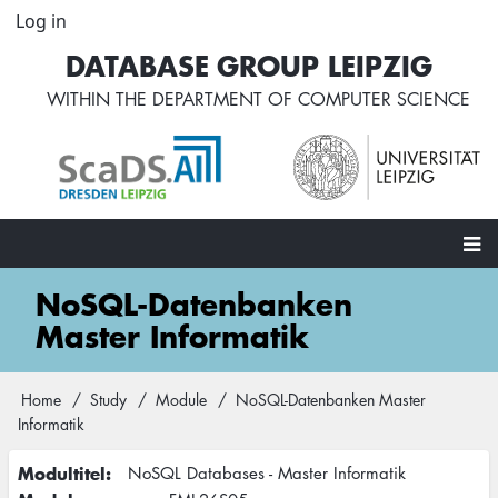
Skip
Log in
User
to
account
DATABASE GROUP LEIPZIG
main
menu
content
WITHIN THE
DEPARTMENT OF COMPUTER SCIENCE
Main
NoSQL-Datenbanken
navigation
Master Informatik
Home
Study
Module
NoSQL-Datenbanken Master
Breadcrumb
Informatik
Modultitel
NoSQL Databases - Master Informatik