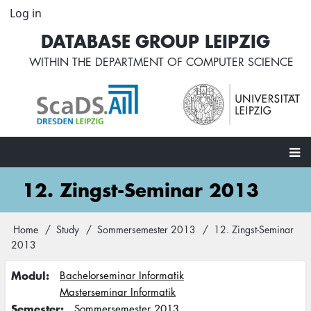
Skip
Log in
User
to
account
DATABASE GROUP LEIPZIG
main
menu
content
WITHIN THE
DEPARTMENT OF COMPUTER SCIENCE
Main
12. Zingst-Seminar 2013
navigation
Home
Study
Sommersemester 2013
12. Zingst-Seminar
Breadcrumb
2013
Modul
Bachelorseminar Informatik
Masterseminar Informatik
Semester
Sommersemester 2013