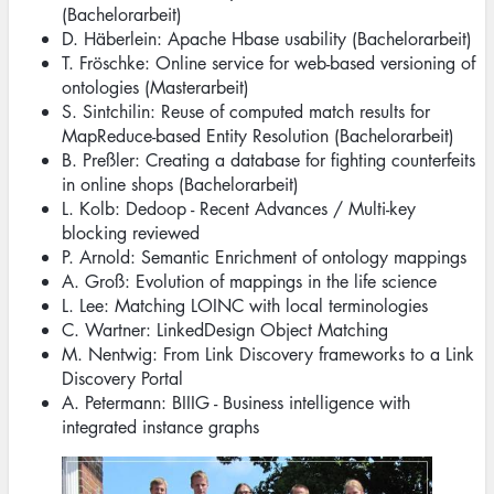
(Bachelorarbeit)
D. Häberlein: Apache Hbase usability (Bachelorarbeit)
T. Fröschke: Online service for web-based versioning of
ontologies (Masterarbeit)
S. Sintchilin: Reuse of computed match results for
MapReduce-based Entity Resolution (Bachelorarbeit)
B. Preßler: Creating a database for fighting counterfeits
in online shops (Bachelorarbeit)
L. Kolb: Dedoop - Recent Advances / Multi-key
blocking reviewed
P. Arnold: Semantic Enrichment of ontology mappings
A. Groß: Evolution of mappings in the life science
L. Lee: Matching LOINC with local terminologies
C. Wartner: LinkedDesign Object Matching
M. Nentwig: From Link Discovery frameworks to a Link
Discovery Portal
A. Petermann: BIIIG - Business intelligence with
integrated instance graphs
Image