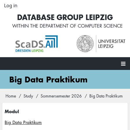
Skip
Log in
User
to
account
DATABASE GROUP LEIPZIG
main
menu
content
WITHIN THE
DEPARTMENT OF COMPUTER SCIENCE
Main
Big Data Praktikum
navigation
Home
Study
Sommersemester 2026
Big Data Praktikum
Breadcrumb
Modul
Big Data Praktikum