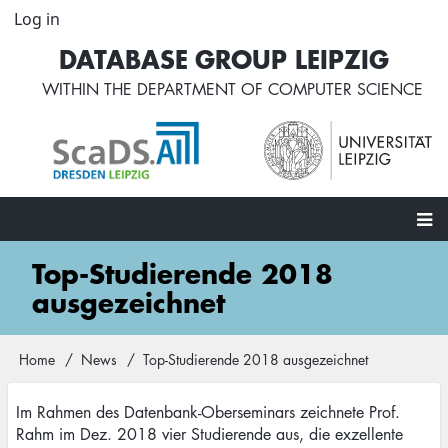
Skip
Log in
User
to
account
DATABASE GROUP LEIPZIG
main
menu
content
WITHIN THE
DEPARTMENT OF COMPUTER SCIENCE
Main
Top-Studierende 2018
navigation
ausgezeichnet
Home
News
Top-Studierende 2018 ausgezeichnet
Breadcrumb
Im Rahmen des Datenbank-Oberseminars zeichnete Prof.
Rahm im Dez. 2018 vier Studierende aus, die exzellente