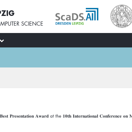
PZIG
MPUTER SCIENCE
𝐢𝐨𝐧 𝐀𝐰𝐚𝐫𝐝 at the 𝟏𝟎𝐭𝐡 𝐈𝐧𝐭𝐞𝐫𝐧𝐚𝐭𝐢𝐨𝐧𝐚𝐥 𝐂𝐨𝐧𝐟𝐞𝐫𝐞𝐧𝐜𝐞 𝐨𝐧 𝐌𝐚