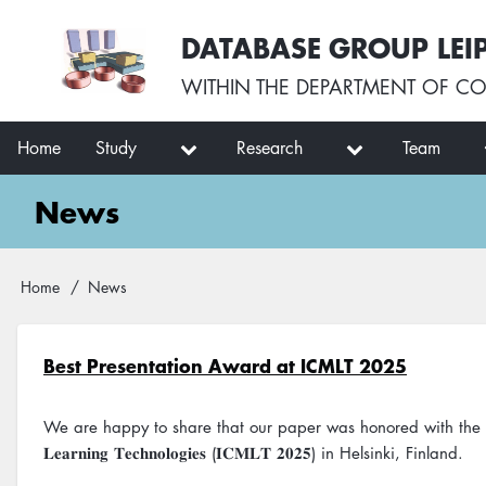
Skip
User
DATABASE GROUP LEI
to
account
main
menu
WITHIN THE
DEPARTMENT OF CO
content
Main
Home
Study
Research
Team
navigation
News
Breadcrumb
Home
News
Best Presentation Award at ICMLT 2025
We are happy to share that our paper was honored with the 𝐁𝐞𝐬𝐭 𝐏𝐫𝐞𝐬𝐞𝐧𝐭𝐚
𝐋𝐞𝐚𝐫𝐧𝐢𝐧𝐠 𝐓𝐞𝐜𝐡𝐧𝐨𝐥𝐨𝐠𝐢𝐞𝐬 (𝐈𝐂𝐌𝐋𝐓 𝟐𝟎𝟐𝟓) in Helsinki, Finland.