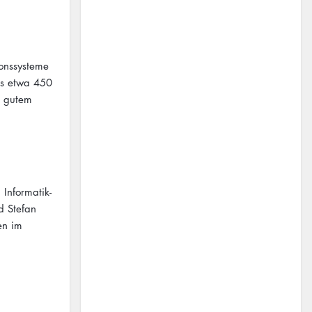
ionssysteme
us etwa 450
r gutem
Informatik-
d Stefan
en im