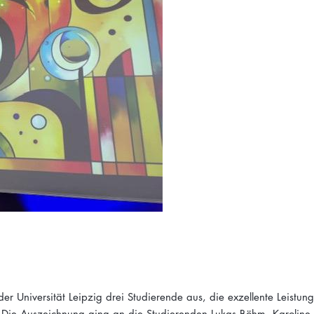
r Universität Leipzig drei Studierende aus, die exzellente Leistun
 Die Auszeichnung ging an die Studierenden Lukas Böhm, Karoline 