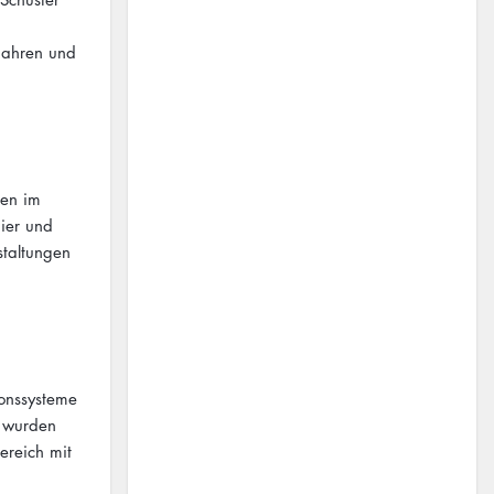
 Jahren und
gen im
ier und
staltungen
ionssysteme
e wurden
ereich mit