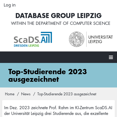
Skip
Log in
User
to
account
DATABASE GROUP LEIPZIG
main
menu
content
WITHIN THE
DEPARTMENT OF COMPUTER SCIENCE
Main
Top-Studierende 2023
navigation
ausgezeichnet
Home
News
Top-Studierende 2023 ausgezeichnet
Breadcrumb
Im Dez. 2023 zeichnete Prof. Rahm im KI-Zentrum ScaDS.AI
der Universität Leipzig drei Studierende aus, die exzellente