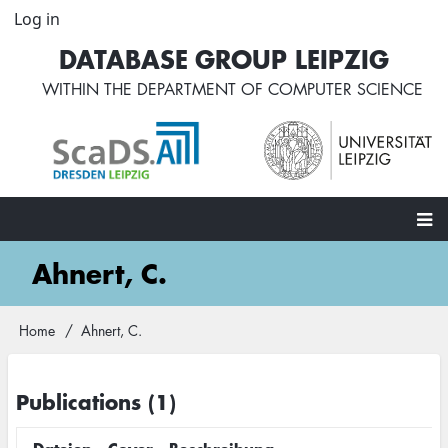
Skip
Log in
User
to
account
DATABASE GROUP LEIPZIG
main
menu
content
WITHIN THE
DEPARTMENT OF COMPUTER SCIENCE
Main
Ahnert, C.
navigation
Home
Ahnert, C.
Breadcrumb
Publications (1)