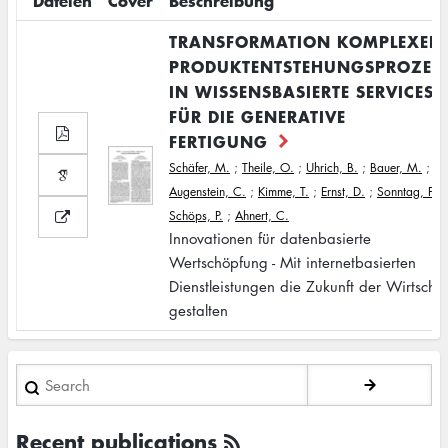
Dateien
Cover
Beschreibung
TRANSFORMATION KOMPLEXER
PRODUKTENTSTEHUNGSPROZES
IN WISSENSBASIERTE SERVICES
FÜR DIE GENERATIVE
FERTIGUNG
Schäfer, M.
;
Theile, O.
;
Uhrich, B.
;
Bauer, M.
;
Augenstein, C.
;
Kimme, T.
;
Ernst, D.
;
Sonntag, F.
;
Schöps, P.
;
Ahnert, C.
Innovationen für datenbasierte
Wertschöpfung - Mit internetbasierten
Dienstleistungen die Zukunft der Wirtschaf
gestalten
Search
Recent publications