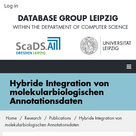
Skip
Log in
User
to
account
DATABASE GROUP LEIPZIG
main
menu
content
WITHIN THE
DEPARTMENT OF COMPUTER SCIENCE
Main
Hybride Integration von
navigation
molekularbiologischen
Annotationsdaten
Home
Research
Publications
Hybride Integration von
Breadcrumb
molekularbiologischen Annotationsdaten