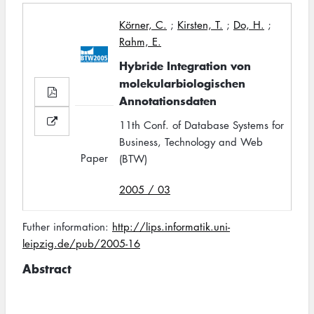
Körner, C.
;
Kirsten, T.
;
Do, H.
;
Rahm, E.
Hybride Integration von
molekularbiologischen
Annotationsdaten
11th Conf. of Database Systems for
Business, Technology and Web
Paper
(BTW)
2005 / 03
Futher information:
http://lips.informatik.uni-
leipzig.de/pub/2005-16
Abstract