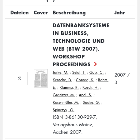
Dateien
Cover
Beschreibung
Jahr
DATENBANKSYSTEME
IN BUSINESS,
TECHNOLOGIE UND
WEB (BTW 2007),
WORKSHOP
PROCEEDINGS
Jarke, M.
;
Seidl, T.
;
Quix, C.
;
2007 /
Kensche, D.
;
Conrad, S.
;
Rahm,
3
E.
;
Klamma, R.
;
Kosch, H.
;
Granitzer, M.
;
Apel, S.
;
Rosenmüller, M.
;
Saake, G.
;
Spinczyk, O.
ISBN 3-86130-929-7,
Verlagshaus Mainz,
Aachen 2007.