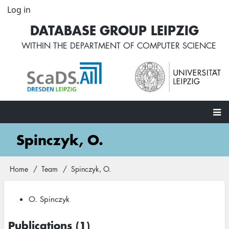
Skip
Log in
User
to
account
DATABASE GROUP LEIPZIG
main
menu
content
WITHIN THE
DEPARTMENT OF COMPUTER SCIENCE
Main
Spinczyk, O.
navigation
Home
Team
Spinczyk, O.
Breadcrumb
O. Spinczyk
Publications (1)