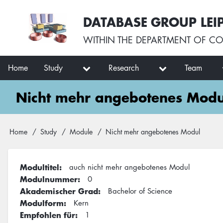
Skip
User
DATABASE GROUP LEI
to
account
main
menu
WITHIN THE
DEPARTMENT OF CO
content
Main
Home
Study
Research
Team
navigation
Nicht mehr angebotenes Modu
Breadcrumb
Home
Study
Module
Nicht mehr angebotenes Modul
Modultitel
auch nicht mehr angebotenes Modul
Modulnummer
0
Akademischer Grad
Bachelor of Science
Modulform
Kern
Empfohlen für
1