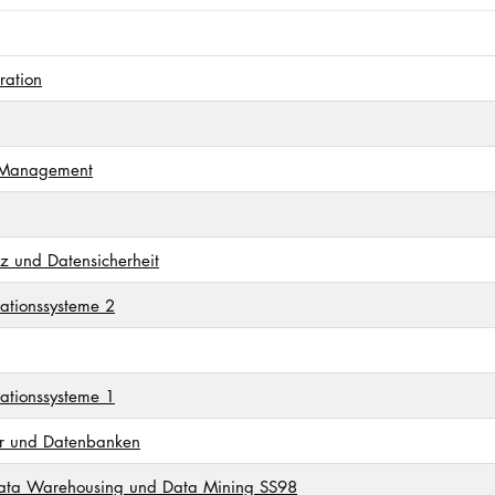
ration
-Management
z und Datensicherheit
ationssysteme 2
ationssysteme 1
er und Datenbanken
ata Warehousing und Data Mining SS98