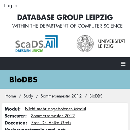
Skip
Log in
User
to
account
DATABASE GROUP LEIPZIG
main
menu
content
WITHIN THE
DEPARTMENT OF COMPUTER SCIENCE
Main
BioDBS
navigation
Home
Study
Sommersemester 2012
BioDBS
Breadcrumb
Modul
Nicht mehr angebotenes Modul
Semester
Sommersemester 2012
Dozenten
Prof. Dr. Anika Groß
Vorlesungstermin und -ort