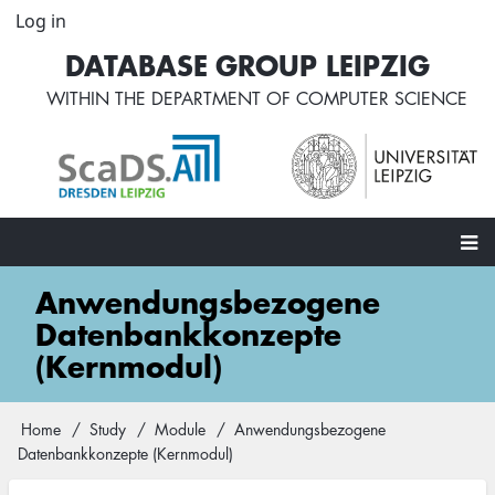
Skip
Log in
User
to
account
DATABASE GROUP LEIPZIG
main
menu
content
WITHIN THE
DEPARTMENT OF COMPUTER SCIENCE
Main
Anwendungsbezogene
navigation
Datenbankkonzepte
(Kernmodul)
Home
Study
Module
Anwendungsbezogene
Breadcrumb
Datenbankkonzepte (Kernmodul)