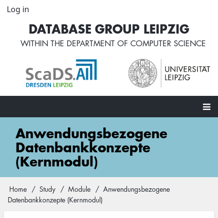
Skip
Log in
User
to
account
DATABASE GROUP LEIPZIG
main
menu
content
WITHIN THE
DEPARTMENT OF COMPUTER SCIENCE
Main
Anwendungsbezogene
navigation
Datenbankkonzepte
(Kernmodul)
Home
Study
Module
Anwendungsbezogene
Breadcrumb
Datenbankkonzepte (Kernmodul)