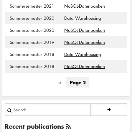
Sommersemester 2021
NoSQL-Datenbanken
Sommersemester 2020
Data Warehousing
Sommersemester 2020
NoSQL-Datenbanken
Sommersemester 2019
NoSQL-Datenbanken
Sommersemester 2018
Data Warehousing
Sommersemester 2018
NoSQL-Datenbanken
Pagination
Page 2
Previous
‹‹
page
Search
Recent publications