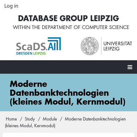
Skip
Log in
User
to
account
DATABASE GROUP LEIPZIG
main
menu
content
WITHIN THE
DEPARTMENT OF COMPUTER SCIENCE
Main
Moderne
navigation
Datenbanktechnologien
(kleines Modul, Kernmodul)
Home
Study
Module
Moderne Datenbanktechnologien
Breadcrumb
(kleines Modul, Kernmodul)