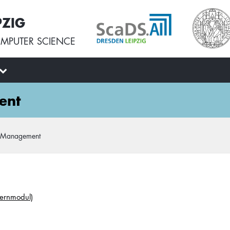
PZIG
MPUTER SCIENCE
ent
a Management
ernmodul)