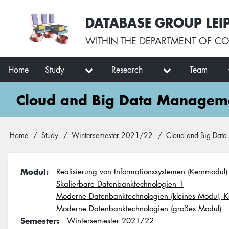
Skip
User
DATABASE GROUP LEI
to
account
main
menu
WITHIN THE
DEPARTMENT OF CO
content
Main
Home
Study
Research
Team
navigation
Cloud and Big Data Managem
Breadcrumb
Home
Study
Wintersemester 2021/22
Cloud and Big Dat
Modul
Realisierung von Informationssystemen (Kernmodul)
Skalierbare Datenbanktechnologien 1
Moderne Datenbanktechnologien (kleines Modul, K
Moderne Datenbanktechnologien (großes Modul)
Semester
Wintersemester 2021/22