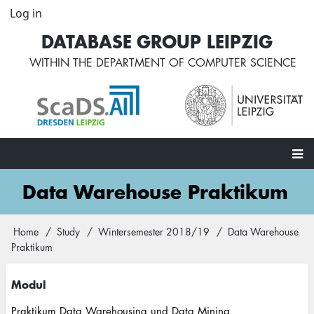
Skip
Log in
User
to
account
DATABASE GROUP LEIPZIG
main
menu
content
WITHIN THE
DEPARTMENT OF COMPUTER SCIENCE
Main
Data Warehouse Praktikum
navigation
Home
Study
Wintersemester 2018/19
Data Warehouse
Breadcrumb
Praktikum
Modul
Praktikum Data Warehousing und Data Mining