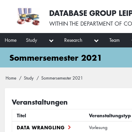
Skip
User
DATABASE GROUP LEI
to
account
main
menu
WITHIN THE
DEPARTMENT OF CO
content
Main
Home
Study
Research
Team
navigation
Sommersemester 2021
Breadcrumb
Home
Study
Sommersemester 2021
Veranstaltungen
Titel
Veranstaltungstyp
DATA WRANGLING
Vorlesung