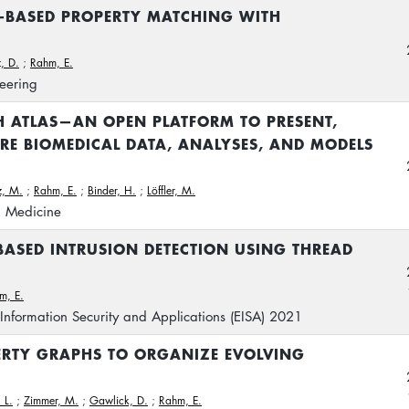
G-BASED PROPERTY MATCHING WITH
, D.
;
Rahm, E.
eering
TH ATLAS—AN OPEN PLATFORM TO PRESENT,
RE BIOMEDICAL DATA, ANALYSES, AND MODELS
z, M.
;
Rahm, E.
;
Binder, H.
;
Löffler, M.
n Medicine
ASED INTRUSION DETECTION USING THREAD
m, E.
nformation Security and Applications (EISA) 2021
ERTY GRAPHS TO ORGANIZE EVOLVING
 L.
;
Zimmer, M.
;
Gawlick, D.
;
Rahm, E.