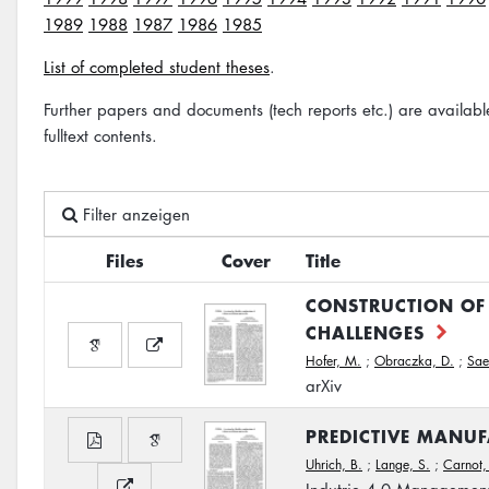
1989
1988
1987
1986
1985
List of completed student theses
.
Further papers and documents (tech reports etc.) are availab
fulltext contents.
Filter anzeigen
Files
Cover
Title
CONSTRUCTION OF
CHALLENGES
Hofer, M.
;
Obraczka, D.
;
Sae
arXiv
PREDICTIVE MANU
Uhrich, B.
;
Lange, S.
;
Carnot,