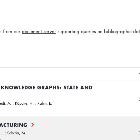
le from our
document server
supporting queries on bibliographic da
 KNOWLEDGE GRAPHS: STATE AND
edi, A.
;
Köpcke, H.
;
Rahm, E.
FACTURING
 L.
;
Schäfer, M.