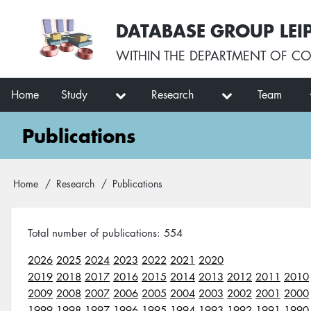
Skip
User
DATABASE GROUP LEI
to
account
main
menu
WITHIN THE
DEPARTMENT OF CO
content
Main
Home
Study
Research
Team
navigation
Publications
Breadcrumb
Home
Research
Publications
Total number of publications: 554
2026
2025
2024
2023
2022
2021
2020
2019
2018
2017
2016
2015
2014
2013
2012
2011
2010
2009
2008
2007
2006
2005
2004
2003
2002
2001
2000
1999
1998
1997
1996
1995
1994
1993
1992
1991
1990