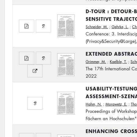
D-TOUR : DETOUR-B
SENSITIVE TRAJECT
Schneider, M.
;
Gehrke, L.
;
Chr
Conference: 3. Interdisci
(Privacy&Security@Larg
EXTENDED ABSTRACT
Grimmer, M.
;
Kaelble, T.
;
Sch
The 17th International Con
2022
USABILITY-TESTUNG
ASSESSMENT-SZEN
Hahm, N.
;
Morawetz, E.
;
Tho
Proceedings of Workshop
Fächern an Hochschulen"
ENHANCING CROSS