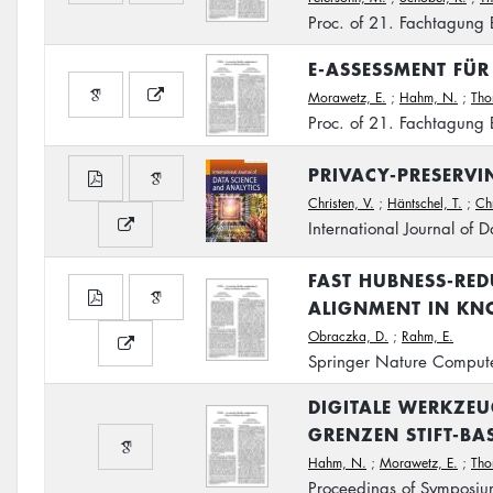
Proc. of 21. Fachtagung B
E-ASSESSMENT FÜR
Morawetz, E.
;
Hahm, N.
;
Tho
Proc. of 21. Fachtagung B
PRIVACY-PRESERV
Christen, V.
;
Häntschel, T.
;
Chr
International Journal of 
FAST HUBNESS-RED
ALIGNMENT IN KN
Obraczka, D.
;
Rahm, E.
Springer Nature Compute
DIGITALE WERKZE
GRENZEN STIFT-BAS
Hahm, N.
;
Morawetz, E.
;
Tho
Proceedings of Symposium