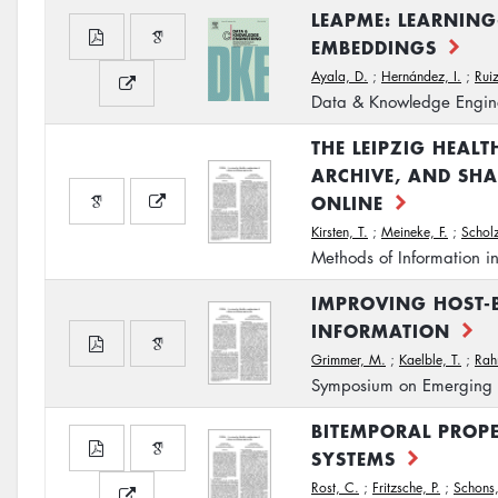
LEAPME: LEARNIN
EMBEDDINGS
Ayala, D.
;
Hernández, I.
;
Ruiz
Data & Knowledge Engin
THE LEIPZIG HEAL
ARCHIVE, AND SHA
ONLINE
Kirsten, T.
;
Meineke, F.
;
Schol
Methods of Information i
IMPROVING HOST-B
INFORMATION
Grimmer, M.
;
Kaelble, T.
;
Rah
Symposium on Emerging I
BITEMPORAL PROP
SYSTEMS
Rost, C.
;
Fritzsche, P.
;
Schons,