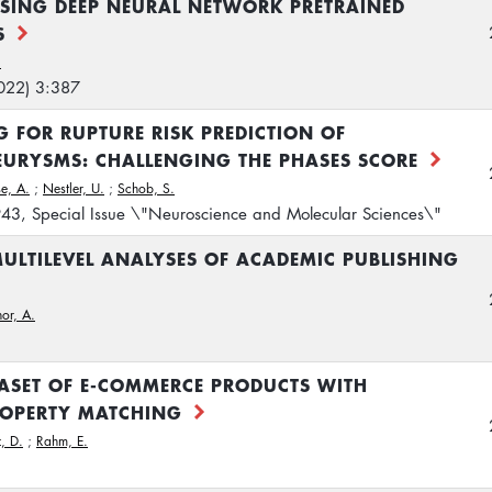
SING DEEP NEURAL NETWORK PRETRAINED
S
.
022) 3:387
 FOR RUPTURE RISK PREDICTION OF
EURYSMS: CHALLENGING THE PHASES SCORE
e, A.
;
Nestler, U.
;
Schob, S.
43, Special Issue \"Neuroscience and Molecular Sciences\"
ULTILEVEL ANALYSES OF ACADEMIC PUBLISHING
hor, A.
ASET OF E-COMMERCE PRODUCTS WITH
ROPERTY MATCHING
, D.
;
Rahm, E.