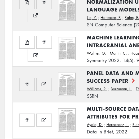
NORMALIZATION U
LANGUAGE MODEL
Lin, Y.
;
Hoffmann, P.
;
Rahm, E
SN Computer Science (2
MACHINE LEARNING
INTRACRANIAL AN
Walther, G.
;
Martin, C.
;
Haas
Symmetry 2022, 14(5), 9
PANEL DATA AND M
SUCCESS PAPER
Williams, R.
;
Bornmann, L.
;
T
SSRN
MULTI-SOURCE DAT
ATTRIBUTES FOR P
Ayala, D.
;
Hernandez, I.
;
Ruiz
Data in Brief, 2022