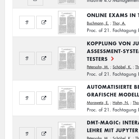
Indutrie 4.0 Managemen
ONLINE EXAMS IN 
Buchmann, E.
;
Thor, A.
Proc. of 21. Fachtagung B
KOPPLUNG VON JU
ASSESSMENT-SYST
TESTERS
Petersohn, M.
;
Schöbel, K.
;
Th
Proc. of 21. Fachtagung B
AUTOMATISIERTE 
GRAFISCHE MODEL
Morawetz, E.
;
Hahm, N.
;
Tho
Proc. of 21. Fachtagung B
DMT-MAGIC: INTER
LEHRE MIT JUPYTE
Petersohn, M.
;
Schöbel, K.
;
Th