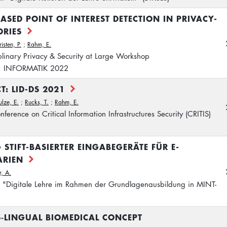
ASED POINT OF INTEREST DETECTION IN PRIVACY-
ORIES
isten, P.
;
Rahm, E.
plinary Privacy & Security at Large Workshop
e), INFORMATIK 2022
: LID-DS 2021
ulze, E.
;
Rucks, T.
;
Rahm, E.
ference on Critical Information Infrastructures Security (CRITIS)
 STIFT-BASIERTER EINGABEGERÄTE FÜR E-
ARIEN
r, A.
 "Digitale Lehre im Rahmen der Grundlagenausbildung in MINT-
‑LINGUAL BIOMEDICAL CONCEPT