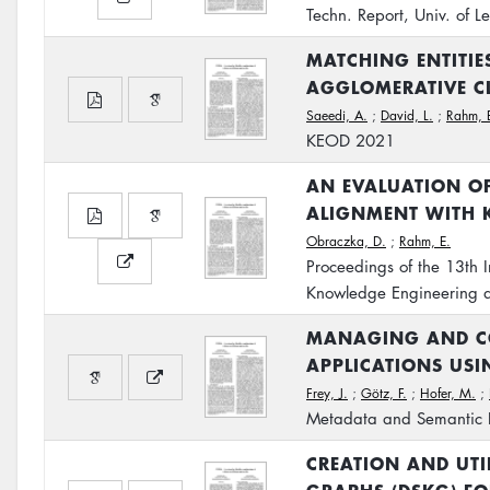
Techn. Report, Univ. of
MATCHING ENTITIE
AGGLOMERATIVE C
Saeedi, A.
;
David, L.
;
Rahm, 
KEOD 2021
AN EVALUATION OF
ALIGNMENT WITH 
Obraczka, D.
;
Rahm, E.
Proceedings of the 13th 
Knowledge Engineering 
MANAGING AND CO
APPLICATIONS USI
Frey, J.
;
Götz, F.
;
Hofer, M.
;
Metadata and Semantic Re
CREATION AND UTI